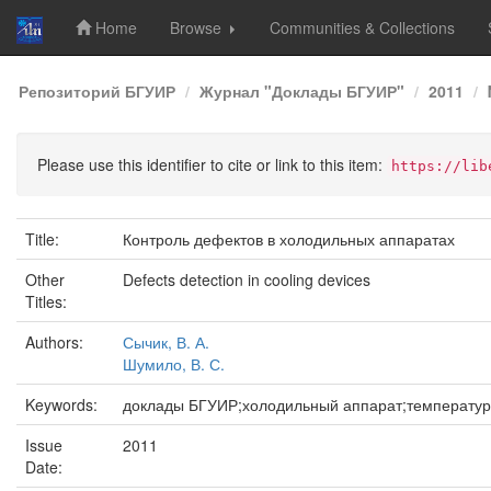
Home
Browse
Communities & Collections
Skip
Репозиторий БГУИР
Журнал "Доклады БГУИР"
2011
navigation
Please use this identifier to cite or link to this item:
https://lib
Title:
Контроль дефектов в холодильных аппаратах
Other
Defects detection in cooling devices
Titles:
Authors:
Сычик, В. А.
Шумило, В. С.
Keywords:
доклады БГУИР;холодильный аппарат;температур
Issue
2011
Date: