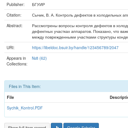
Publisher:
БГУИР
Citation:
Сычик, В. А. Контроль дефектов в холодильных аппар
Abstract:
Рассмотрены вопросы контроля дефектов в холоди
дефектных участках аппаратов. Показано, что в
между поврежденными участками структуры конде
URI:
https://libeldoc.bsuir.by/handle/123456789/2047
Appears in
№8 (62)
Collections:
Files in This Item:
File
Descript
Sychik_Kontrol.PDF
Show full item record
Google Scholar