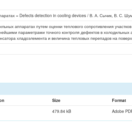
атах = Defects detection in cooling devices / В. А. Сычик, В. С. Шу
льных аппаратах путем оценки теплового сопротивления участков 
ажнейшими параметрами точного контроля дефектов в холодильных
нсатора хладоэлемента и величина тепловых перепадов на поверх
ion
Size
Format
479.84 kB
Adobe PD