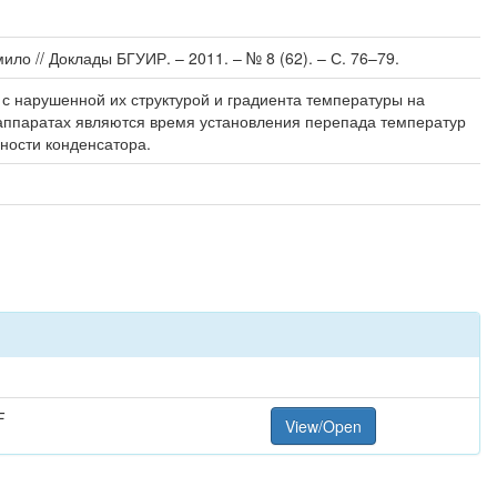
мило // Доклады БГУИР. – 2011. – № 8 (62). – С. 76–79.
с нарушенной их структурой и градиента температуры на
 аппаратах являются время установления перепада температур
ности конденсатора.
F
View/Open