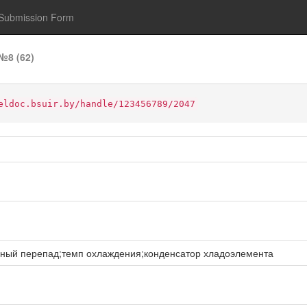
Submission Form
№8 (62)
eldoc.bsuir.by/handle/123456789/2047
ный перепад;темп охлаждения;конденсатор хладоэлемента