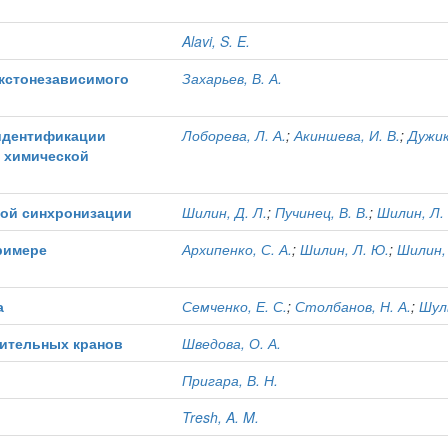
Alavi, S. E.
кстонезависимого
Захарьев, В. А.
 идентификации
Лоборева, Л. А.
;
Акиншева, И. В.
;
Дужик,
в химической
ой синхронизации
Шилин, Д. Л.
;
Пучинец, В. В.
;
Шилин, Л.
римере
Архипенко, С. А.
;
Шилин, Л. Ю.
;
Шилин, 
а
Семченко, Е. С.
;
Столбанов, Н. А.
;
Шуль
оительных кранов
Шведова, О. А.
Пригара, В. Н.
Tresh, A. M.