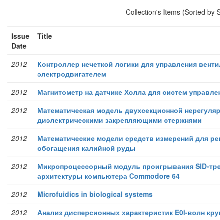
Collection's Items (Sorted by 
Issue
Title
Date
2012
Контроллер нечеткой логики для управления вент
электродвигателем
2012
Магнитометр на датчике Холла для систем управле
2012
Математическая модель двухсекционной нерегуля
диэлектрическими закрепляющими стержнями
2012
Математические модели средств измерений для ре
обогащения калийной руды
2012
Микропроцессорный модуль проигрывания SID-тре
архитектуры компьютера Commodore 64
2012
Microfuidics in biological systems
2012
Анализ дисперсионных характеристик E0i-волн кр