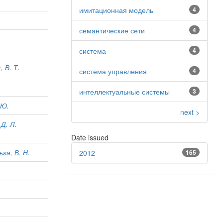
имитационная модель
4
семантические сети
4
система
4
 В. Т.
система управления
4
интеллектуальные системы
3
 Ю.
next >
Д. Л.
Date issued
га, В. Н.
2012
165