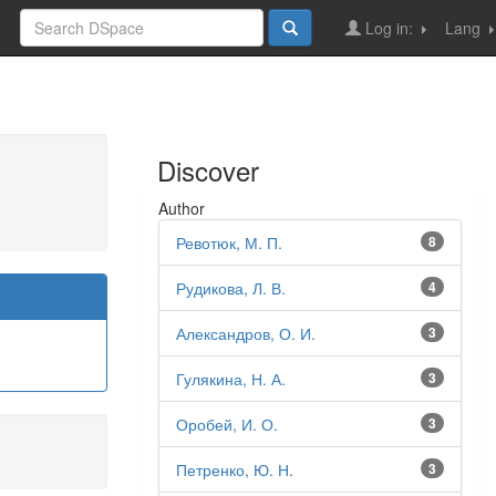
Log in:
Lang
Discover
Author
Ревотюк, М. П.
8
Рудикова, Л. В.
4
Александров, О. И.
3
Гулякина, Н. А.
3
Оробей, И. О.
3
Петренко, Ю. Н.
3