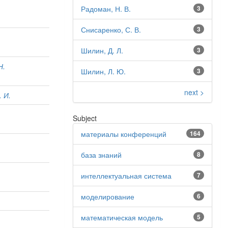
Радоман, Н. В.
3
Снисаренко, С. В.
3
Шилин, Д. Л.
3
Н.
Шилин, Л. Ю.
3
next >
 И.
Subject
материалы конференций
164
база знаний
8
интеллектуальная система
7
моделирование
6
математическая модель
5