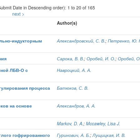
Submit Date in Descending order): 1 to 20 of 165
next >
Author(s)
ильно-индукторным
Александровский, С. В.
;
Петренко, Ю. 
ния
Сарока, В. В.
;
Оробей, И. О.
;
Оробей, О.
рной ЛБВ-О с
Навроцкий, А. А.
гулирования процесса
Батюков, С. В.
ков на основе
Александров, А. А.
Markov, D. A.
;
Mccawley, Lisa J.
углого гофрированного
Гуринович, А. Б.
;
Лущицкая, И. В.