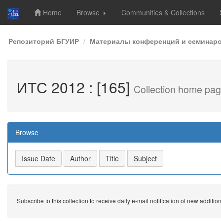
Home
Browse
Communities & Collections
Skip
Репозиторий БГУИР
Материалы конференций и семинар
navigation
ИТС 2012 : [165]
Collection home pa
Browse
Subscribe to this collection to receive daily e-mail notification of new additio