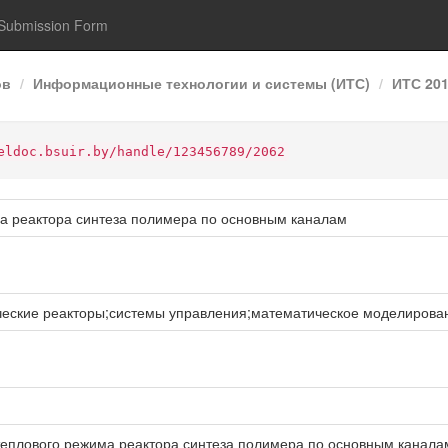
Submission Form
ов
Информационные технологии и системы (ИТС)
ИТС 20
eldoc.bsuir.by/handle/123456789/2062
а реактора синтеза полимера по основным каналам
еские реакторы;системы управления;математическое моделирова
еплового режима реактора синтеза полимера по основным каналам