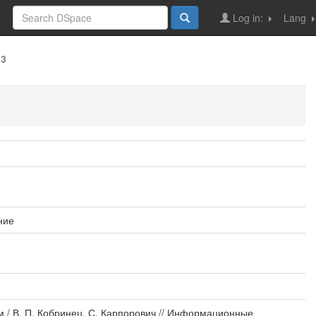
Log in:
Lang
13
ние
 / В. П. Кобринец, С. Карпорович // Информационные