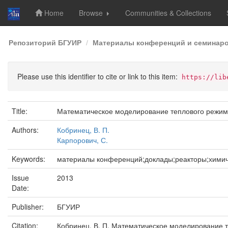
Home
Browse
Communities & Collections
Skip
Репозиторий БГУИР
Материалы конференций и семинар
navigation
Please use this identifier to cite or link to this item:
https://lib
Title:
Математическое моделирование теплового режим
Authors:
Кобринец, В. П.
Карпорович, С.
Keywords:
материалы конференций;доклады;реакторы;химич
Issue
2013
Date:
Publisher:
БГУИР
Citation:
Кобринец, В. П. Математическое моделирование т