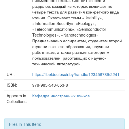
письменного текста. Состоит из шести
разделов, каждый из которых включает по
четыре текста для развития конкретного вида
чтения. Охватывает темы «Usability»,
«Information Security», «Ecology»,
«Telecommunications», «Semiconductor
Technologies», «Nanotechnologies».
Предназначено аспирантам, студентам второй
ступени высшего образования, научным
работникам, а также разным категориям
пользователей, работающих с научно-
технической литературой.
URI:
https://libeldoc.bsuir.by/handle/123456789/2241
ISBN:
978-985-543-053-8
Appears in
Кафедра иностранных языков
Collections:
Files in This Item: