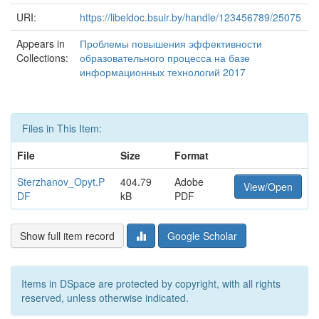
URI:
https://libeldoc.bsuir.by/handle/123456789/25075
Appears in
Проблемы повышения эффективности
Collections:
образовательного процесса на базе
информационных технологий 2017
Files in This Item:
File
Size
Format
Sterzhanov_Opyt.P
404.79
Adobe
View/Open
DF
kB
PDF
Show full item record
Google Scholar
Items in DSpace are protected by copyright, with all rights
reserved, unless otherwise indicated.