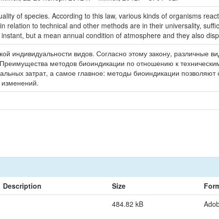
uality of species. According to this law, various kinds of organisms react 
relation to technical and other methods are in their universality, suffic
ot instant, but a mean annual condition of atmosphere and they also dis
ской индивидуальности видов. Согласно этому закону, различные 
. Преимущества методов биоиндикации по отношению к техническим
иальных затрат, а самое главное: методы биоиндикации позволяют 
 изменений.
Description
Size
For
484.82 kB
Ado