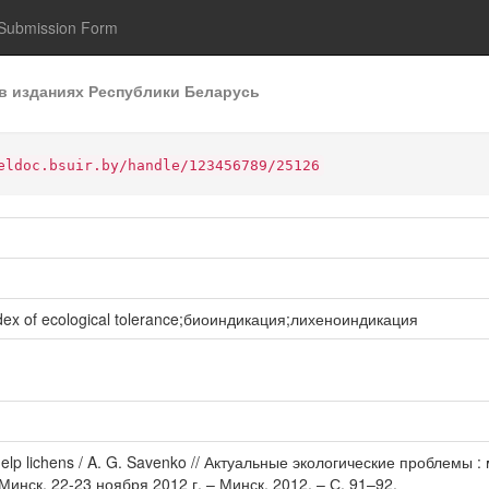
Submission Form
в изданиях Республики Беларусь
eldoc.bsuir.by/handle/123456789/25126
ndex of ecological tolerance;биоиндикация;лихеноиндикация
h the help lichens / A. G. Savenko // Актуальные экологические про
Минск, 22-23 ноября 2012 г. – Минск, 2012. – С. 91–92.