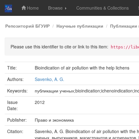
Home
Browse
Communities & Collections
Skip
Репозиторий БГУИР
Научные публикации
Публикации 
navigation
Please use this identifier to cite or link to this item:
https://lib
Title:
Bioindication of air pollution with the help lichens
Authors:
Savenko, A. G.
Keywords:
публикации ученых;bioindication;ichenoindication;i
Issue
2012
Date:
Publisher:
Право и экономика
Citation:
Savenko, A. G. Bioindication of air pollution wit
ученых, выпускников, магистрантов и аспирантов, 