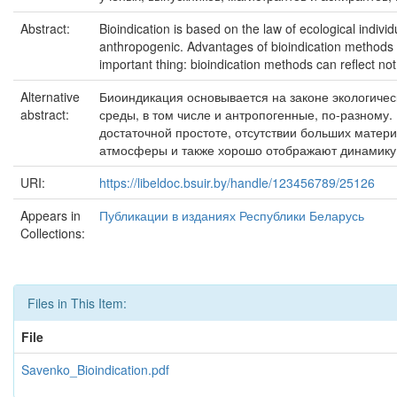
Abstract:
Bioindication is based on the law of ecological individ
anthropogenic. Advantages of bioindication methods in 
important thing: bioindication methods can reflect n
Alternative
Биоиндикация основывается на законе экологиче
abstract:
среды, в том числе и антропогенные, по-разному
достаточной простоте, отсутствии больших матер
атмосферы и также хорошо отображают динамику
URI:
https://libeldoc.bsuir.by/handle/123456789/25126
Appears in
Публикации в изданиях Республики Беларусь
Collections:
Files in This Item:
File
Savenko_Bioindication.pdf