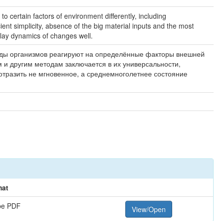
to certain factors of environment differently, including
ient simplicity, absence of the big material inputs and the most
play dynamics of changes well.
виды организмов реагируют на определённые факторы внешней
 и другим методам заключается в их универсальности,
отразить не мгновенное, а среднемноголетнее состояние
mat
be PDF
View/Open