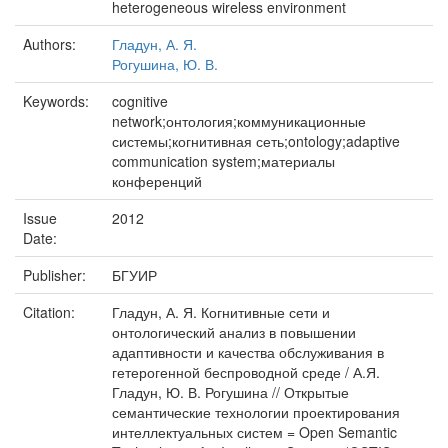
heterogeneous wireless environment
Authors:
Гладун, А. Я.
Рогушина, Ю. В.
Keywords:
cognitive
network;онтология;коммуникационные
системы;когнитивная сеть;ontology;adaptive
communication system;материалы
конференций
Issue
2012
Date:
Publisher:
БГУИР
Citation:
Гладун, А. Я. Когнитивные сети и
онтологический анализ в повышении
адаптивности и качества обслуживания в
гетерогенной беспроводной среде / А.Я.
Гладун, Ю. В. Рогушина // Открытые
семантические технологии проектирования
интеллектуальных систем = Open Semantic