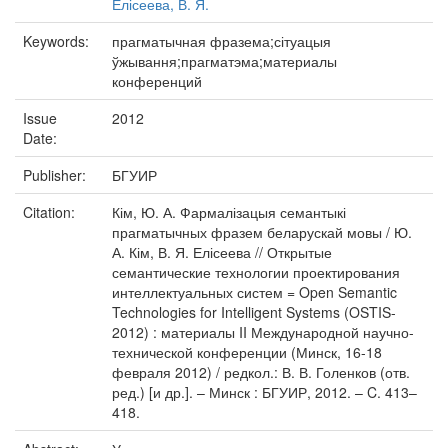
Елісеева, В. Я.
Keywords:
прагматычная фразема;сітуацыя
ўжывання;прагматэма;материалы
конференций
Issue
2012
Date:
Publisher:
БГУИР
Citation:
Кім, Ю. А. Фармалізацыя семантыкі
прагматычных фразем беларускай мовы / Ю.
А. Кім, В. Я. Елісеева // Открытые
семантические технологии проектирования
интеллектуальных систем = Open Semantic
Technologies for Intelligent Systems (OSTIS-
2012) : материалы II Международной научно-
технической конференции (Минск, 16-18
февраля 2012) / редкол.: В. В. Голенков (отв.
ред.) [и др.]. – Минск : БГУИР, 2012. – C. 413–
418.