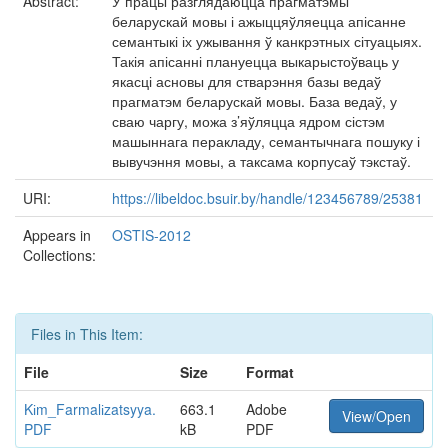
Abstract:
У працы разглядаюцца прагматэмы
беларускай мовы і ажыццяўляецца апісанне
семантыкі іх ужывання ў канкрэтных сітуацыях.
Такія апісанні плануецца выкарыстоўваць у
якасці асновы для стварэння базы ведаў
прагматэм беларускай мовы. База ведаў, у
сваю чаргу, можа з’яўляцца ядром сістэм
машыннага перакладу, семантычнага пошуку і
вывучэння мовы, а таксама корпусаў тэкстаў.
URI:
https://libeldoc.bsuir.by/handle/123456789/25381
Appears in
OSTIS-2012
Collections:
Files in This Item:
File
Size
Format
Kіm_Farmalіzatsyya.
663.1
Adobe
View/Open
PDF
kB
PDF