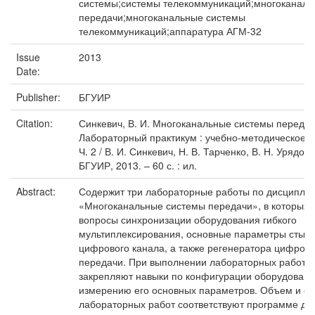
системы;системы телекоммуникаций;многоканаль
передачи;многоканальные системы
телекоммуникаций;аппаратура АГМ-32
Issue
2013
Date:
Publisher:
БГУИР
Citation:
Синкевич, В. И. Многоканальные системы передач
Лабораторный практикум : учебно-методическое по
Ч. 2 / В. И. Синкевич, Н. В. Тарченко, В. Н. Урядов.
БГУИР, 2013. – 60 с. : ил.
Abstract:
Содержит три лабораторные работы по дисципли
«Многоканальные системы передачи», в которых 
вопросы синхронизации оборудования гибкого
мультиплексирования, основные параметры стыка
цифрового канала, а также регенератора цифров
передачи. При выполнении лабораторных работ с
закрепляют навыки по конфигурации оборудовани
измерению его основных параметров. Объем и с
лабораторных работ соответствуют программе д