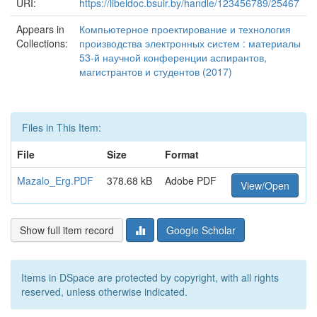
URI:
https://libeldoc.bsuir.by/handle/123456789/25467
Appears in
Компьютерное проектирование и технология
Collections:
производства электронных систем : материалы
53-й научной конференции аспирантов,
магистрантов и студентов (2017)
Files in This Item:
File
Size
Format
Mazalo_Erg.PDF
378.68 kB
Adobe PDF
View/Open
Show full item record
Google Scholar
Items in DSpace are protected by copyright, with all rights
reserved, unless otherwise indicated.