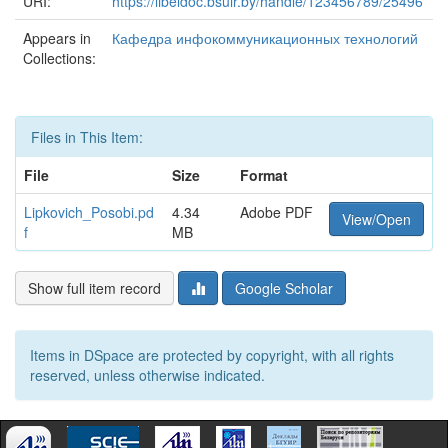
URI:
https://libeldoc.bsuir.by/handle/123456789/25496
Appears in
Кафедра инфокоммуникационных технологий
Collections:
Files in This Item:
File
Size
Format
Lipkovich_Posobi.pd
4.34
Adobe PDF
View/Open
f
MB
Show full item record
Google Scholar
Items in DSpace are protected by copyright, with all rights
reserved, unless otherwise indicated.