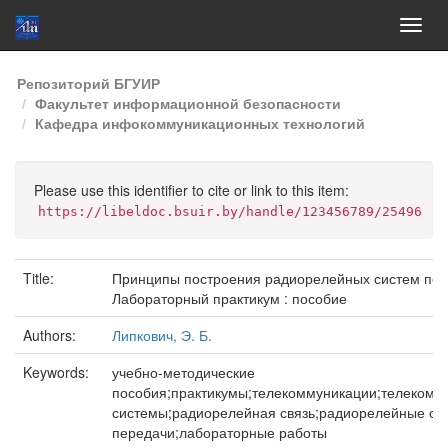
Skip
Репозиторий БГУИР
navigation
Факультет информационной безопасности
Кафедра инфокоммуникационных технологий
Please use this identifier to cite or link to this item:
https://libeldoc.bsuir.by/handle/123456789/25496
Title:
Принципы построения радиорелейных систем пер
Лабораторный практикум : пособие
Authors:
Липкович, Э. Б.
Keywords:
учебно-методические
пособия;практикумы;телекоммуникации;телеком
системы;радиорелейная связь;радиорелейные си
передачи;лабораторные работы