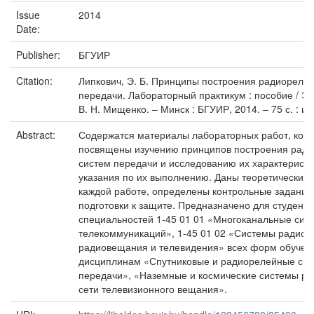
Issue
2014
Date:
Publisher:
БГУИР
Citation:
Липкович, Э. Б. Принципы построения радиореле
передачи. Лабораторный практикум : пособие / Э. 
В. Н. Мищенко. – Минск : БГУИР, 2014. – 75 с. : ил
Abstract:
Содержатся материалы лабораторных работ, кот
посвящены изучению принципов построения рад
систем передачи и исследованию их характеристи
указания по их выполнению. Даны теоретические 
каждой работе, определены контрольные задания
подготовки к защите. Предназначено для студенто
специальностей 1-45 01 01 «Многоканальные сис
телекоммуникаций», 1-45 01 02 «Системы радиосв
радиовещания и телевидения» всех форм обучен
дисциплинам «Спутниковые и радиорелейные си
передачи», «Наземные и космические системы ра
сети телевизионного вещания».