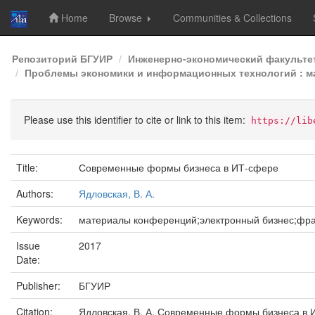
Home
Browse
Communities & Collections
Skip
Репозиторий БГУИР
Инженерно-экономический факульте
navigation
Проблемы экономики и информационных технологий : мат
Please use this identifier to cite or link to this item:
https://lib
Title:
Современные формы бизнеса в ИТ-сфере
Authors:
Ядловская, В. А.
Keywords:
материалы конференций;электронный бизнес;фра
Issue
2017
Date:
Publisher:
БГУИР
Citation:
Ядловская, В. А. Современные формы бизнеса в 