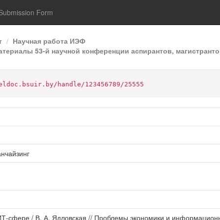
Submission Form
т
Научная работа ИЭФ
ериалы 53-й научной конференции аспирантов, магистрантов
eldoc.bsuir.by/handle/123456789/25555
нчайзинг
ИТ-сфере / В. А. Ядловская // Проблемы экономики и информацион