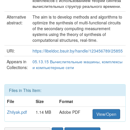
комплексов с использованием теории синтеза
вычислительных структур реального времени.
Alternative
The aim is to develop methods and algorithms to
abstract:
optimize the synthesis of multi-functional circuits
of the secondary computing measurement
systems using the theory of synthesis of
computational structures, real-time.
URI:
https://libeldoc.bsuir.by/handle/123456789/25855
Appears in
05.13.15 Вычислительные машины, комплексы
Collections:
и компьютерные сети
Files in This Item:
File
Size
Format
Zhilyak.pdf
1.14 MB
Adobe PDF
View/Open