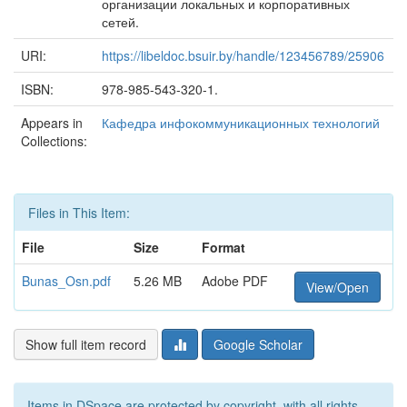
организации локальных и корпоративных
сетей.
URI:
https://libeldoc.bsuir.by/handle/123456789/25906
ISBN:
978-985-543-320-1.
Appears in
Кафедра инфокоммуникационных технологий
Collections:
Files in This Item:
File
Size
Format
Bunas_Osn.pdf
5.26 MB
Adobe PDF
View/Open
Show full item record
Google Scholar
Items in DSpace are protected by copyright, with all rights