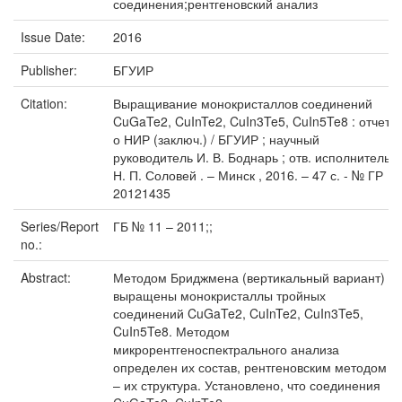
соединения;рентгеновский анализ
Issue Date:
2016
Publisher:
БГУИР
Citation:
Выращивание монокристаллов соединений
CuGaTe2, CuInTe2, CuIn3Te5, CuIn5Te8 : отчет
о НИР (заключ.) / БГУИР ; научный
руководитель И. В. Боднарь ; отв. исполнитель
Н. П. Соловей . – Минск , 2016. – 47 с. - № ГР
20121435
Series/Report
ГБ № 11 – 2011;;
no.:
Abstract:
Методом Бриджмена (вертикальный вариант)
выращены монокристаллы тройных
соединений CuGaTe2, CuInTe2, CuIn3Te5,
CuIn5Te8. Методом
микрорентгеноспектрального анализа
определен их состав, рентгеновским методом
– их структура. Установлено, что соединения