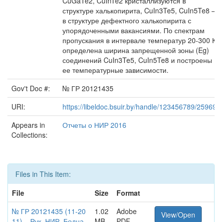
CuGaTe2, CuInTe2 кристаллизуются в
структуре халькопирита, CuIn3Te5, CuIn5Te8 –
в структуре дефектного халькопирита с
упорядоченными вакансиями. По спектрам
пропускания в интервале температур 20-300 К
определена ширина запрещенной зоны (Eg)
соединений CuIn3Te5, CuIn5Te8 и построены
ее температурные зависимости.
Gov't Doc #:
№ ГР 20121435
URI:
https://libeldoc.bsuir.by/handle/123456789/25969
Appears in
Отчеты о НИР 2016
Collections:
Files in This Item:
File
Size
Format
№ ГР 20121435 (11-20
1.02
Adobe
View/Open
11)__Рук_НИР_Бодна
MB
PDF