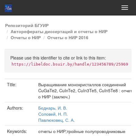
Skip
Репозиторий БГУИР
navigation
Авторефераты диссертаций и отчеты о НИР
Отчеты о НИР
Отчеты о НИР 2016
Please use this identifier to cite or link to this item:
https://libeldoc.bsuir.by/handle/123456789/25969
Title:
Выращивание монокристаллов соединений
CuGaTe2, CuInTe2, CuIn3Te5, CuIn5Te8 : отчет
о НИР (заключ.)
Authors:
Боднарь, И. В.
Соловей, Н. П.
Павлюковец, С. А.
Keywords:
отчеты о НИР;тройные полупроводниковые