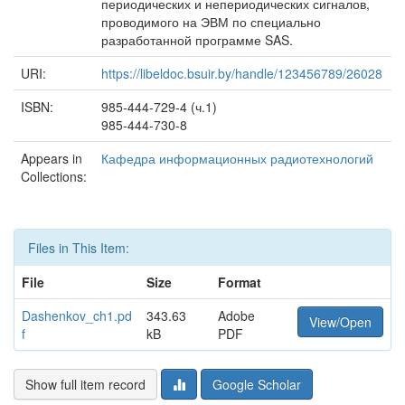
периодических и непериодических сигналов,
проводимого на ЭВМ по специально
разработанной программе SAS.
URI:
https://libeldoc.bsuir.by/handle/123456789/26028
ISBN:
985-444-729-4 (ч.1)
985-444-730-8
Appears in
Кафедра информационных радиотехнологий
Collections:
Files in This Item:
File
Size
Format
Dashenkov_ch1.pd
343.63
Adobe
View/Open
f
kB
PDF
Show full item record
Google Scholar