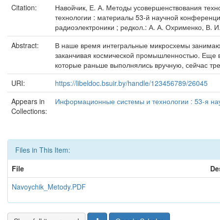
Citation:
Навойчик, Е. А. Методы усовершенствования техн
технологии : материалы 53-й научной конференции
радиоэлектроники ; редкол.: А. А. Охрименко, В. И.
Abstract:
В наше время интегральные микросхемы занимают
заканчивая космической промышленностью. Еще во
которые раньше выполнялись вручную, сейчас тр
URI:
https://libeldoc.bsuir.by/handle/123456789/26045
Appears in
Информационные системы и технологии : 53-я нау
Collections:
Files in This Item:
File
De
Navoychik_Metody.PDF