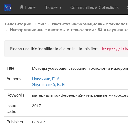
Home
Browse
Communities & Collections
Skip
Репозиторий БГУИР
Институт информационных технолог
navigation
Информационные системы и технологии : 53-я научная ко
Please use this identifier to cite or link to this item:
https://lib
Title:
Методы усовершенствования технологий измерен
Authors:
Навойчик, Е. А.
Янушевский, В. Е.
Keywords:
материалы конференций;интегральные микросхем
Issue
2017
Date:
Publisher:
БГУИР