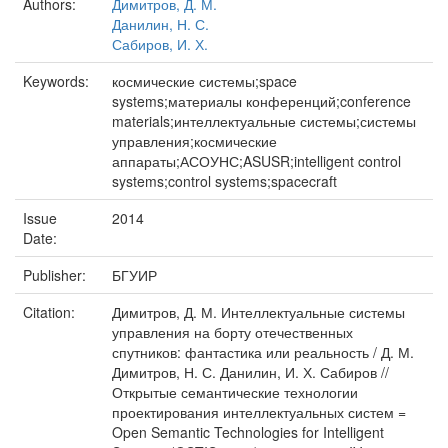
Authors:
Димитров, Д. М.
Данилин, Н. С.
Сабиров, И. Х.
Keywords:
космические системы;space
systems;материалы конференций;conference
materials;интеллектуальные системы;системы
управления;космические
аппараты;АСОУНС;ASUSR;intelligent control
systems;control systems;spacecraft
Issue
2014
Date:
Publisher:
БГУИР
Citation:
Димитров, Д. М. Интеллектуальные системы
управления на борту отечественных
спутников: фантастика или реальность / Д. М.
Димитров, Н. С. Данилин, И. Х. Сабиров //
Открытые семантические технологии
проектирования интеллектуальных систем =
Open Semantic Technologies for Intelligent