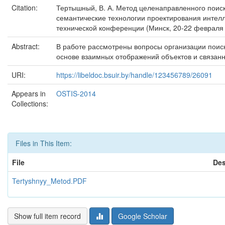
Citation:
Тертышный, В. А. Метод целенаправленного поиска
семантические технологии проектирования интелле
технической конференции (Минск, 20-22 февраля 201
Abstract:
В работе рассмотрены вопросы организации поиск
основе взаимных отображений объектов и связан
URI:
https://libeldoc.bsuir.by/handle/123456789/26091
Appears in
OSTIS-2014
Collections:
Files in This Item:
File
Des
Tertyshnyy_Metod.PDF
Show full item record
Google Scholar