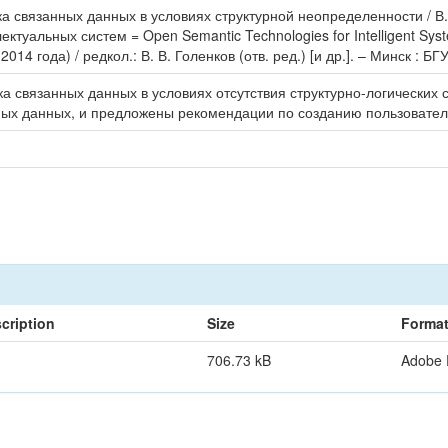
 связанных данных в условиях структурной неопределенности / В.
ктуальных систем = Open Semantic Technologies for Intelligent Sy
4 года) / редкол.: В. В. Голенков (отв. ред.) [и др.]. – Минск : БГ
а связанных данных в условиях отсутствия структурно-логических 
ных данных, и предложены рекомендации по созданию пользовател
cription
Size
Forma
706.73 kB
Adobe