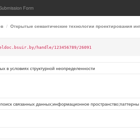
Submission Form
ов
Открытые семантические технологии проектирования инт
eldoc.bsuir.by/handle/123456789/26091
ых в условиях структурной неопределенности
поиск связанных данных;информационное пространство;паттерны