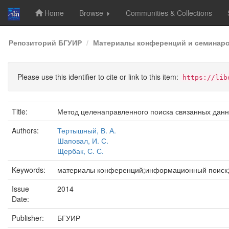
Home
Browse
Communities & Collections
Skip
Репозиторий БГУИР
Материалы конференций и семинар
navigation
Please use this identifier to cite or link to this item:
https://lib
Title:
Метод целенаправленного поиска связанных данн
Authors:
Тертышный, В. А.
Шаповал, И. С.
Щербак, С. С.
Keywords:
материалы конференций;информационный поиск;
Issue
2014
Date:
Publisher:
БГУИР