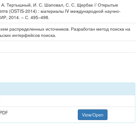
 А. Тертышный, И. С. Шаповал, С. С. Щербак // Открытые
stems (OSTIS-2014) : материалы IV международной научно-
УИР, 2014. – С. 495–498.
схем распределенных источников. Разработан метод поиска на
ьских интерфейсов поиска.
t
 PDF
View/Open