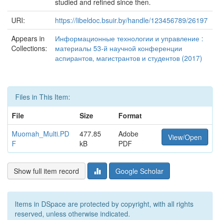
studied and refined since then.
URI:
https://libeldoc.bsuir.by/handle/123456789/26197
Appears in
Информационные технологии и управление :
Collections:
материалы 53-й научной конференции
аспирантов, магистрантов и студентов (2017)
Files in This Item:
File
Size
Format
Muomah_Multi.PD
477.85
Adobe
View/Open
F
kB
PDF
Show full item record
Google Scholar
Items in DSpace are protected by copyright, with all rights
reserved, unless otherwise indicated.