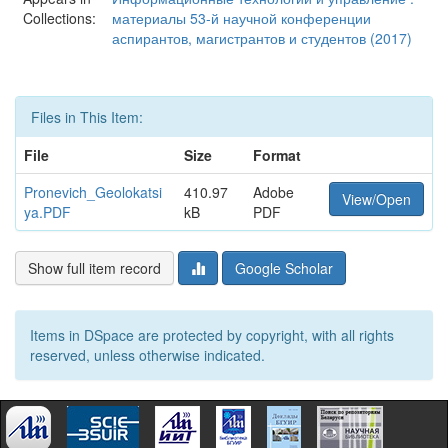
Collections:
материалы 53-й научной конференции
аспирантов, магистрантов и студентов (2017)
Files in This Item:
File
Size
Format
Pronevich_Geolokatsi
410.97
Adobe
View/Open
ya.PDF
kB
PDF
Show full item record
Google Scholar
Items in DSpace are protected by copyright, with all rights
reserved, unless otherwise indicated.