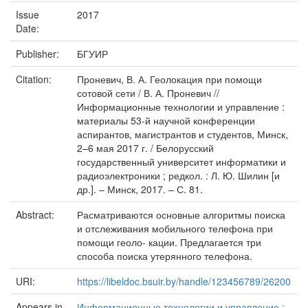
Issue
2017
Date:
Publisher:
БГУИР
Citation:
Проневич, В. А. Геолокация при помощи
сотовой сети / В. А. Проневич //
Информационные технологии и управление :
материалы 53-й научной конференции
аспирантов, магистрантов и студентов, Минск,
2–6 мая 2017 г. / Белорусский
государственный университет информатики и
радиоэлектроники ; редкол. : Л. Ю. Шилин [и
др.]. – Минск, 2017. – С. 81.
Abstract:
Расматриваются основные алгоритмы поиска
и отслеживания мобильного телефона при
помощи геоло- кации. Предлагается три
способа поиска утерянного телефона.
URI:
https://libeldoc.bsuir.by/handle/123456789/26200
Appears in
Информационные технологии и управление :