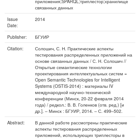
приложения;SPARQL;триплестор;хранилище
связанных данных
Issue
2014
Date:
Publisher:
БГУИР
Citation:
Солошич, С. Н. Практические аспекты
тестирования распределенных приложений на
основе связанных данных / С. Н. Солошич //
Открытые семантические технологии
проектирования интеллектуальных систем =
Open Semantic Technologies for Intelligent
Systems (OSTIS-2014) : материалы IV
международной научно-технической
конференции (Минск, 20-22 февраля 2014
года) / редкол.: В. В. Голенков (отв. ред.) [и
др.]. – Минск : БГУИР, 2014. – С. 499–502.
Abstract:
В данной работе рассмотрены практические
аспекты тестирования распределенных
приложений, использующих триплесторы в