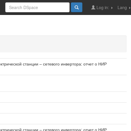
Log in:
Lang
трической станции – сетевого инвертора: отчет о НИР
трической станции – сетевого инвертора: отчет о НИР