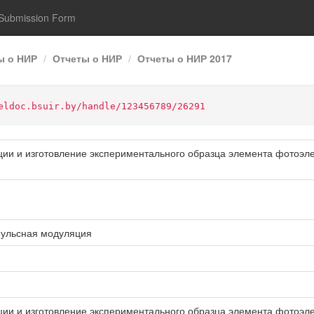
Submission Form
ы о НИР
Отчеты о НИР
Отчеты о НИР 2017
eldoc.bsuir.by/handle/123456789/26291
ции и изготовление экспериментального образца элемента фотоэлек
пульсная модуляция
ции и изготовление экспериментального образца элемента фотоэлек