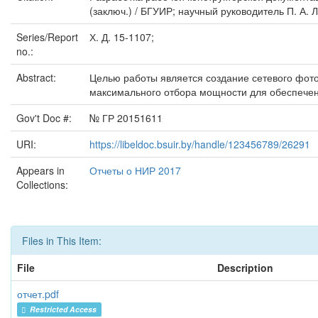
(заключ.) / БГУИР; научный руководитель П. А. Л
Series/Report
Х. Д. 15-1107;
no.:
Abstract:
Целью работы является создание сетевого фото
максимального отбора мощности для обеспечен
Gov't Doc #:
№ ГР 20151611
URI:
https://libeldoc.bsuir.by/handle/123456789/26291
Appears in
Отчеты о НИР 2017
Collections:
Files in This Item:
File
Description
отчет.pdf
Restricted Access