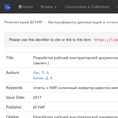
Home
Browse
Communities & Collections
Skip
Репозиторий БГУИР
Авторефераты диссертаций и отчет
navigation
Please use this identifier to cite or link to this item:
https://lib
Title:
Разработка рабочей конструкторской документа
(заключ.)
Authors:
Лис, П. А.
Качан, Д. А.
Keywords:
отчеты о НИР;солнечный инвертор;широтно-им
Issue Date:
2017
Publisher:
БГУИР
Citation:
Разработка рабочей конструкторской документа