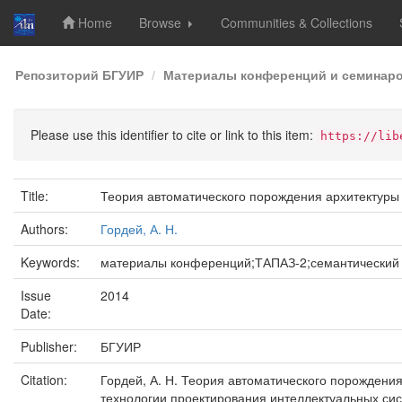
Home
Browse
Communities & Collections
Skip
Репозиторий БГУИР
Материалы конференций и семинар
navigation
Please use this identifier to cite or link to this item:
https://lib
Title:
Теория автоматического порождения архитектуры
Authors:
Гордей, А. Н.
Keywords:
материалы конференций;ТАПАЗ-2;семантический к
Issue
2014
Date:
Publisher:
БГУИР
Citation:
Гордей, А. Н. Теория автоматического порождени
технологии проектирования интеллектуальных сист