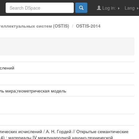
Log in:
Lang
еллектуальных систем (OSTIS)
OSTIS-2014
ислений
ль мира;геометрическая модель
ческих исчислений / А. Н. Гордей // Открытые семантические
014) : материалы IV международной научно-технической