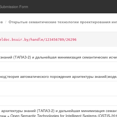
Submission Form
ов
Открытые семантические технологии проектирования инт
eldoc.bsuir.by/handle/123456789/26296
 знаний (ТАПАЗ-2) и дальнейшая минимизация семантических исч
од;теория автоматического порождения архитектуры знаний;моде
я архитектуры знаний (ТАПАЗ-2) и дальнейшая минимизация семанти
ем = Open Semantic Technologies for Intelligent Systems (OSTIS-2