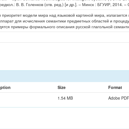
кол.: В. В. Голенков (отв. ред.) [и др.]. – Минск : БГУИР, 2014. – 
 приоритет модели мира над языковой картиной мира, излагается 
аппарат для исчисления семантики предметных областей и процед
дятся примеры формального описания русской глагольной семанти
iption
Size
Format
1.54 MB
Adobe PD