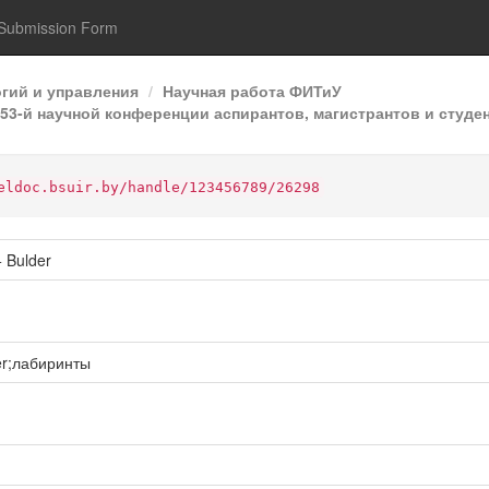
Submission Form
гий и управления
Научная работа ФИТиУ
3-й научной конференции аспирантов, магистрантов и студен
eldoc.bsuir.by/handle/123456789/26298
 Bulder
er;лабиринты