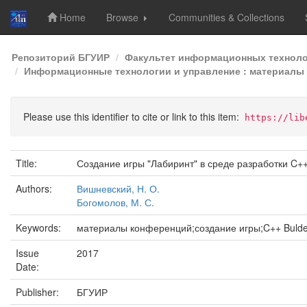
Home
Browse
Communities & Collections
Skip
Репозиторий БГУИР
Факультет информационных техноло
navigation
Информационные технологии и управление : материалы 5
Please use this identifier to cite or link to this item:
https://lib
Title:
Создание игры "Лабиринт" в среде разработки C++
Authors:
Вишневский, Н. О.
Богомолов, М. С.
Keywords:
материалы конференций;создание игры;C++ Buld
Issue
2017
Date:
Publisher:
БГУИР