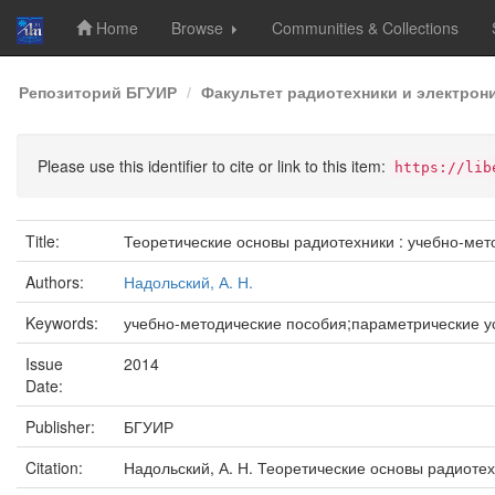
Home
Browse
Communities & Collections
Skip
Репозиторий БГУИР
Факультет радиотехники и электрон
navigation
Please use this identifier to cite or link to this item:
https://lib
Title:
Теоретические основы радиотехники : учебно-мет
Authors:
Надольский, А. Н.
Keywords:
учебно-методические пособия;параметрические у
Issue
2014
Date:
Publisher:
БГУИР
Citation:
Надольский, А. Н. Теоретические основы радиотехн