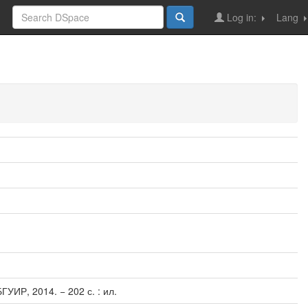
Log in:
Lang
УИР, 2014. − 202 с. : ил.