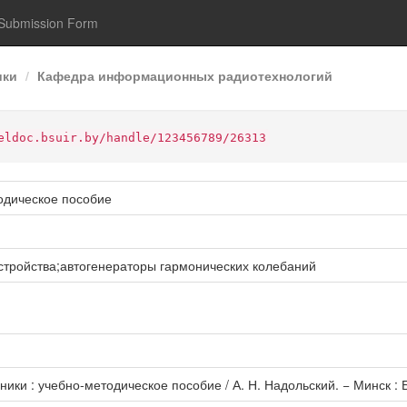
Submission Form
ики
Кафедра информационных радиотехнологий
eldoc.bsuir.by/handle/123456789/26313
одическое пособие
стройства;автогенераторы гармонических колебаний
ики : учебно-методическое пособие / А. Н. Надольский. − Минск : БГ