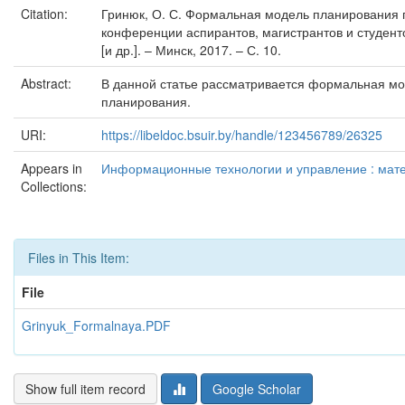
Citation:
Гринюк, О. С. Формальная модель планирования п
конференции аспирантов, магистрантов и студенто
[и др.]. – Минск, 2017. – С. 10.
Abstract:
В данной статье рассматривается формальная мо
планирования.
URI:
https://libeldoc.bsuir.by/handle/123456789/26325
Appears in
Информационные технологии и управление : матер
Collections:
Files in This Item:
File
Grinyuk_Formalnaya.PDF
Show full item record
Google Scholar