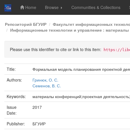
Home
Browse
Communities & Collections
Skip
Репозиторий БГУИР
Факультет информационных техноло
navigation
Информационные технологии и управление : материалы 5
Please use this identifier to cite or link to this item:
https://lib
Title:
Формальная модель планирования проектной дея
Authors:
Гринюк, О. С.
Семенов, В. С.
Keywords:
материалы конференций;проектная деятельность
Issue
2017
Date:
Publisher:
БГУИР