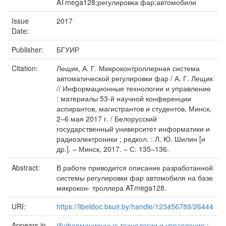
ATmega128;регулировка фар;автомобили
Issue
2017
Date:
Publisher:
БГУИР
Citation:
Лещик, А. Г. Микроконтроллерная система
автоматической регулировки фар / А. Г. Лещик
// Информационные технологии и управление
: материалы 53-й научной конференции
аспирантов, магистрантов и студентов, Минск,
2–6 мая 2017 г. / Белорусский
государственный университет информатики и
радиоэлектроники ; редкол. : Л. Ю. Шилин [и
др.]. – Минск, 2017. – С. 135–136.
Abstract:
В работе приводится описание разработанной
системы регулировки фар автомобиля на базе
микрокон- троллера ATmega128.
URI:
https://libeldoc.bsuir.by/handle/123456789/26444
Appears in
Информационные технологии и управление :