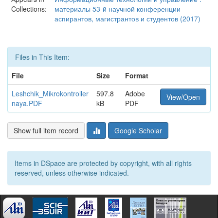
Collections:
материалы 53-й научной конференции
аспирантов, магистрантов и студентов (2017)
Files in This Item:
File
Size
Format
Leshchik_Mikrokontroller
597.8
Adobe
View/Open
naya.PDF
kB
PDF
Show full item record
Google Scholar
Items in DSpace are protected by copyright, with all rights
reserved, unless otherwise indicated.