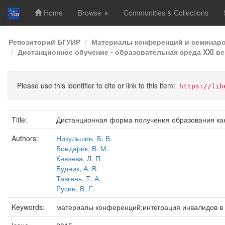
Home
Browse
Communities & Collections
Skip
Репозиторий БГУИР
Материалы конференций и семинар
navigation
Дистанционное обучение - образовательная среда XXI век
Please use this identifier to cite or link to this item:
https://lib
Title:
Дистанционная форма получения образования ка
Authors:
Никульшин, Б. В.
Бондарик, В. М.
Князева, Л. П.
Будник, А. В.
Тавгень, Т. А.
Русин, В. Г.
Keywords:
материалы конференций;интеграция инвалидов в