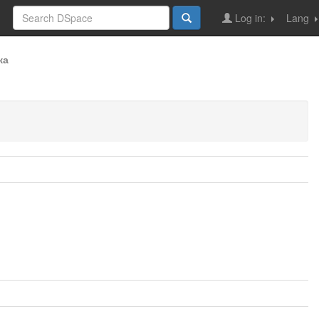
Log in:
Lang
ка