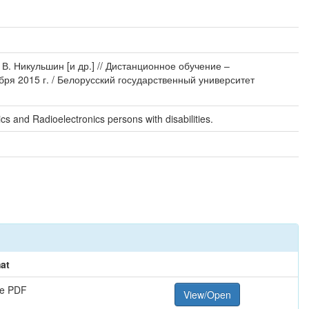
. Никульшин [и др.] // Дистанционное обучение –
ря 2015 г. / Белорусский государственный университет
s and Radioelectronics persons with disabilities.
at
e PDF
View/Open