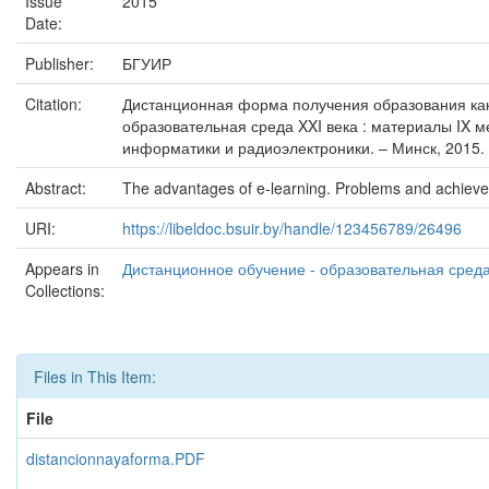
Issue
2015
Date:
Publisher:
БГУИР
Citation:
Дистанционная форма получения образования как 
образовательная среда XXI века : материалы IX 
информатики и радиоэлектроники. – Минск, 2015. 
Abstract:
The advantages of e-learning. Problems and achievemen
URI:
https://libeldoc.bsuir.by/handle/123456789/26496
Appears in
Дистанционное обучение - образовательная среда 
Collections:
Files in This Item:
File
distancionnayaforma.PDF