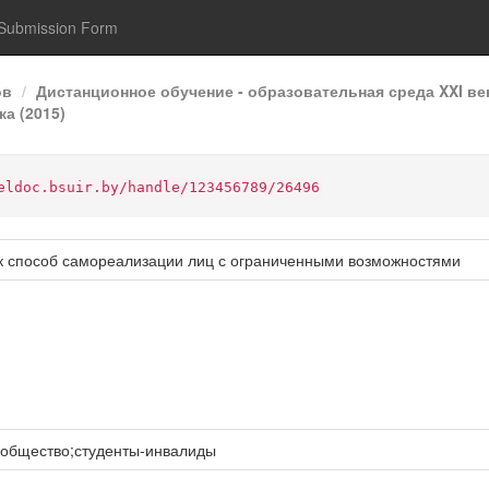
Submission Form
ов
Дистанционное обучение - образовательная среда XXI ве
а (2015)
eldoc.bsuir.by/handle/123456789/26496
к способ самореализации лиц с ограниченными возможностями
 общество;студенты-инвалиды