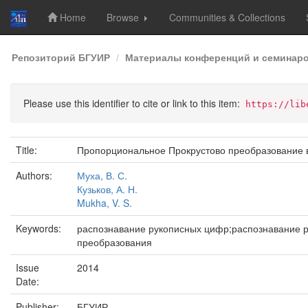
Home
Browse
Communities & Collections
Skip
Репозиторий БГУИР
Материалы конференций и семинар
navigation
Please use this identifier to cite or link to this item:
https://lib
Title:
Пропорциональное Прокрустово преобразование в
Authors:
Муха, В. С.
Кузьков, А. Н.
Mukha, V. S.
Keywords:
распознавание рукописных цифр;распознавание р
преобразования
Issue
2014
Date:
Publisher:
БГУИР