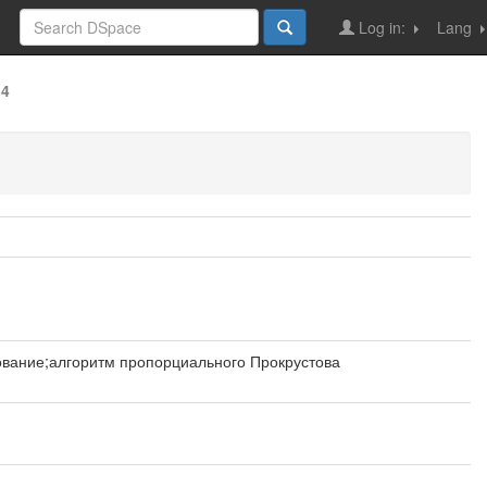
Log in:
Lang
14
вание;алгоритм пропорциального Прокрустова