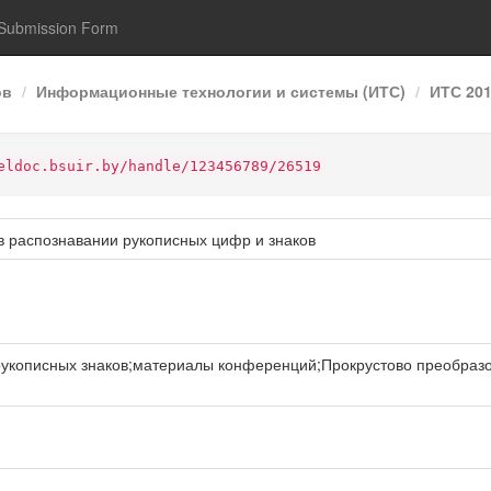
Submission Form
ов
Информационные технологии и системы (ИТС)
ИТС 20
eldoc.bsuir.by/handle/123456789/26519
 распознавании рукописных цифр и знаков
укописных знаков;материалы конференций;Прокрустово преобразо