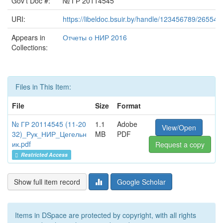
Gov't Doc #:
№ ГР 20114545
URI:
https://libeldoc.bsuir.by/handle/123456789/26554
Appears in
Отчеты о НИР 2016
Collections:
Files in This Item:
File
Size
Format
№ ГР 20114545 (11-20
1.1
Adobe
View/Open
32)_Рук_НИР_Цегельн
MB
PDF
ик.pdf
Request a copy
Restricted Access
Show full item record
Google Scholar
Items in DSpace are protected by copyright, with all rights