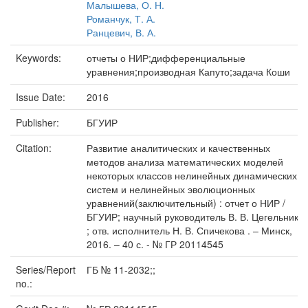
Малышева, О. Н.
Романчук, Т. А.
Ранцевич, В. А.
Keywords:
отчеты о НИР;дифференциальные
уравнения;производная Капуто;задача Коши
Issue Date:
2016
Publisher:
БГУИР
Citation:
Развитие аналитических и качественных
методов анализа математических моделей
некоторых классов нелинейных динамических
систем и нелинейных эволюционных
уравнений(заключительный) : отчет о НИР /
БГУИР; научный руководитель В. В. Цегельник
; отв. исполнитель Н. В. Спичекова . – Минск,
2016. – 40 с. - № ГР 20114545
Series/Report
ГБ № 11-2032;;
no.: