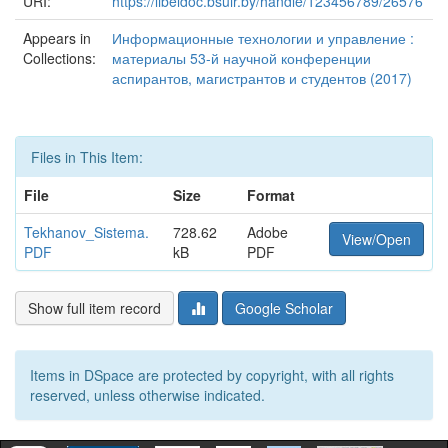
URI:
https://libeldoc.bsuir.by/handle/123456789/26576
Appears in
Информационные технологии и управление :
Collections:
материалы 53-й научной конференции
аспирантов, магистрантов и студентов (2017)
Files in This Item:
File
Size
Format
Tekhanov_Sistema.
728.62
Adobe
View/Open
PDF
kB
PDF
Show full item record
Google Scholar
Items in DSpace are protected by copyright, with all rights
reserved, unless otherwise indicated.