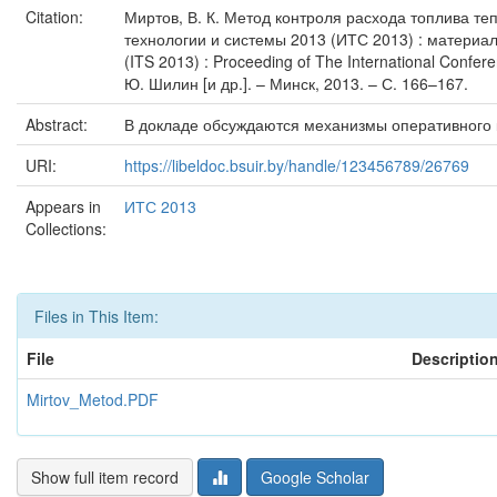
Citation:
Миртов, В. К. Метод контроля расхода топлива те
технологии и системы 2013 (ИТС 2013) : материал
(ITS 2013) : Proceeding of The International Conf
Ю. Шилин [и др.]. – Минск, 2013. – С. 166–167.
Abstract:
В докладе обсуждаются механизмы оперативного 
URI:
https://libeldoc.bsuir.by/handle/123456789/26769
Appears in
ИТС 2013
Collections:
Files in This Item:
File
Descriptio
Mirtov_Metod.PDF
Show full item record
Google Scholar