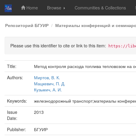
Home
Browse
Communities & Collections
Skip
Репозиторий БГУИР
Материалы конференций и семинар
navigation
Please use this identifier to cite or link to this item:
https://lib
Title:
Метод контроля расхода топлива тепловозом на 
Authors:
Миртов, В. К.
Мацкевич, П. Д.
Кузьмич, А. И.
Keywords:
железнодорожный транспорт;материалы конференц
Issue
2013
Date:
Publisher:
БГУИР