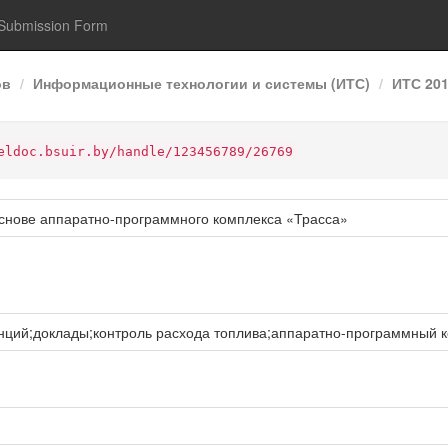
Submission Form
ов
Информационные технологии и системы (ИТС)
ИТС 20
eldoc.bsuir.by/handle/123456789/26769
основе аппаратно-программного комплекса «Трасса»
ий;доклады;контроль расхода топлива;аппаратно-программный ко