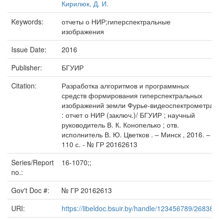
Кирилюк, Д. И.
Keywords:
отчеты о НИР;гиперспектральные
изображения
Issue Date:
2016
Publisher:
БГУИР
Citation:
Разработка алгоритмов и программных
средств формирования гиперспектральных
изображений земли Фурье-видеоспектрометра
: отчет о НИР (заключ.)/ БГУИР ; научный
руководитель В. К. Конопелько ; отв.
исполнитель В. Ю. Цветков . – Минск , 2016. –
110 с. - № ГР 20162613
Series/Report
16-1070;;
no.:
Gov't Doc #:
№ ГР 20162613
URI:
https://libeldoc.bsuir.by/handle/123456789/26838