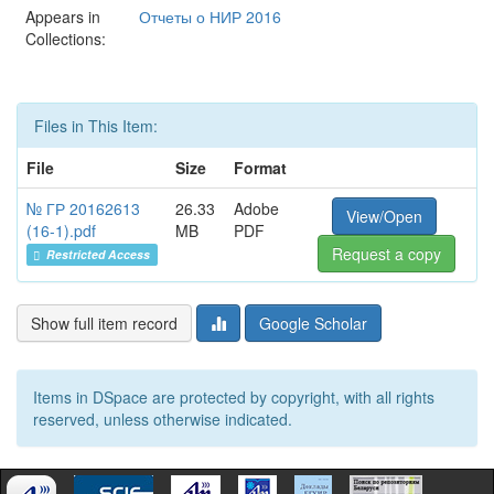
Appears in
Отчеты о НИР 2016
Collections:
Files in This Item:
File
Size
Format
№ ГР 20162613
26.33
Adobe
View/Open
(16-1).pdf
MB
PDF
Request a copy
Restricted Access
Show full item record
Google Scholar
Items in DSpace are protected by copyright, with all rights
reserved, unless otherwise indicated.