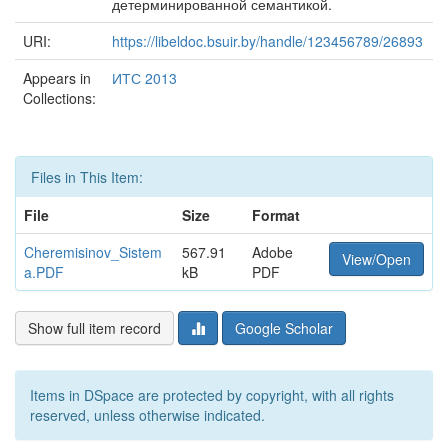
детерминированной семантикой.
URI:
https://libeldoc.bsuir.by/handle/123456789/26893
Appears in
ИТС 2013
Collections:
Files in This Item:
File
Size
Format
Cheremisinov_Sistem
567.91
Adobe
View/Open
a.PDF
kB
PDF
Show full item record
Google Scholar
Items in DSpace are protected by copyright, with all rights
reserved, unless otherwise indicated.