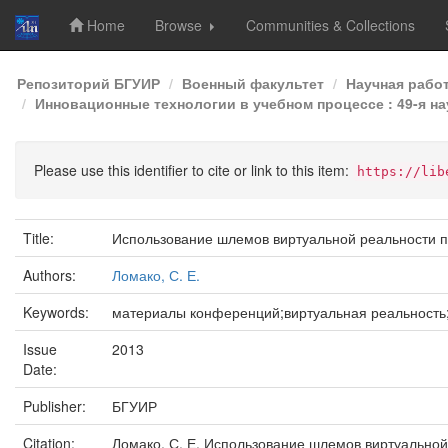
Home
Browse
Communities & Collections
Skip
Репозиторий БГУИР
Военный факультет
Научная рабо
navigation
Инновационные технологии в учебном процессе : 49-я на
Please use this identifier to cite or link to this item:
https://lib
Title:
Использование шлемов виртуальной реальности пр
Authors:
Ломако, С. Е.
Keywords:
материалы конференций;виртуальная реальность;
Issue
2013
Date:
Publisher:
БГУИР
Citation:
Ломако, С. Е. Использование шлемов виртуальной 