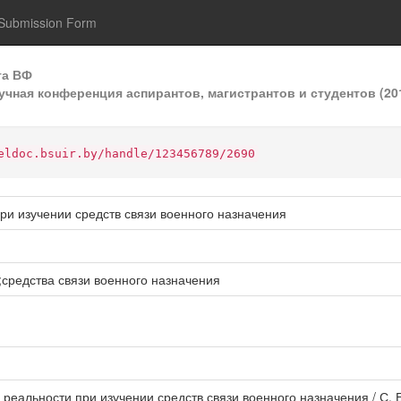
Submission Form
та ВФ
учная конференция аспирантов, магистрантов и студентов (20
eldoc.bsuir.by/handle/123456789/2690
и изучении средств связи военного назначения
средства связи военного назначения
реальности при изучении средств связи военного назначения / С. 