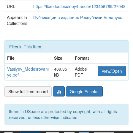
URI:
https://libeldoc.bsuir.by/handle/123456789/27048
Appears in
Публикации в изданиях Республики Беларусь
Collections:
Files in This Item:
File
Size
Format
Vasilyev_Modelirovani
409.35
Adobe
View/Open
ye.pdf
kB
PDF
Show full item record
Google Scholar
Items in DSpace are protected by copyright, with all rights
reserved, unless otherwise indicated.