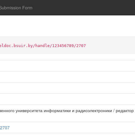
Submission Form
eldoc.bsuir.by/handle/123456789/2707
енного университета информатики и радиоэлектроники / редактор В. 
/2707