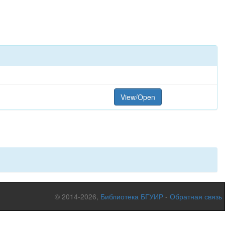
View/Open
© 2014-2026,
Библиотека БГУИР
-
Обратная связь