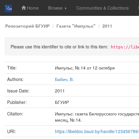
Home
Browse
Communities & Collections
Skip
Репозиторий БГУИР
Газета "Импульс"
2011
navigation
Please use this identifier to cite or link to this item:
https://lib
Title:
Импульс, № 14 от 12 октября
Authors:
Бабич, В.
Issue Date:
2011
Publisher:
БГУИР
Citation:
Импульс: газета Белорусского государств
месяц, № 14.
URI:
https://libeldoc.bsuir.by/handle/123456789