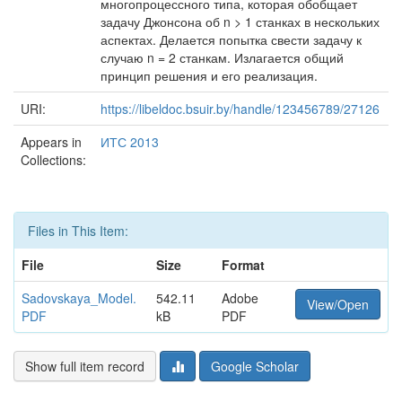
многопроцессного типа, которая обобщает
задачу Джонсона об n > 1 станках в нескольких
аспектах. Делается попытка свести задачу к
случаю n = 2 станкам. Излагается общий
принцип решения и его реализация.
URI:
https://libeldoc.bsuir.by/handle/123456789/27126
Appears in
ИТС 2013
Collections:
Files in This Item:
File
Size
Format
Sadovskaya_Model.
542.11
Adobe
View/Open
PDF
kB
PDF
Show full item record
Google Scholar