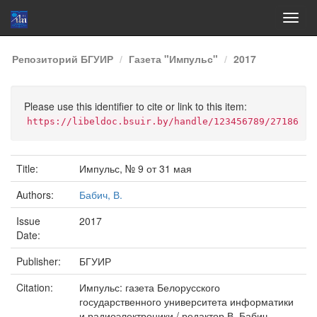
Skip
Репозиторий БГУИР
Газета "Импульс"
2017
navigation
Please use this identifier to cite or link to this item:
https://libeldoc.bsuir.by/handle/123456789/27186
Title:
Импульс, № 9 от 31 мая
Authors:
Бабич, В.
Issue
2017
Date:
Publisher:
БГУИР
Citation:
Импульс: газета Белорусского
государственного университета информатики
и радиоэлектроники / редактор В. Бабич . -