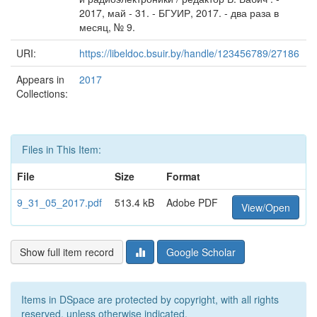
2017, май - 31. - БГУИР, 2017. - два раза в
месяц, № 9.
URI:
https://libeldoc.bsuir.by/handle/123456789/27186
Appears in
2017
Collections:
Files in This Item:
File
Size
Format
9_31_05_2017.pdf
513.4 kB
Adobe PDF
View/Open
Show full item record
Google Scholar
Items in DSpace are protected by copyright, with all rights
reserved, unless otherwise indicated.