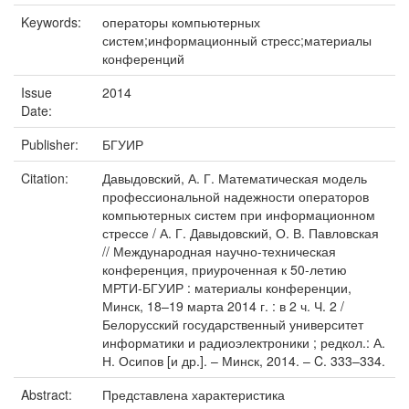
Keywords:
операторы компьютерных
систем;информационный стресс;материалы
конференций
Issue
2014
Date:
Publisher:
БГУИР
Citation:
Давыдовский, А. Г. Математическая модель
профессиональной надежности операторов
компьютерных систем при информационном
стрессе / А. Г. Давыдовский, О. В. Павловская
// Международная научно-техническая
конференция, приуроченная к 50-летию
МРТИ-БГУИР : материалы конференции,
Минск, 18–19 марта 2014 г. : в 2 ч. Ч. 2 /
Белорусский государственный университет
информатики и радиоэлектроники ; редкол.: А.
Н. Осипов [и др.]. – Минск, 2014. – C. 333–334.
Abstract:
Представлена характеристика