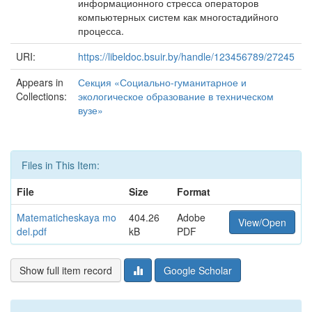
информационного стресса операторов
компьютерных систем как многостадийного
процесса.
URI:
https://libeldoc.bsuir.by/handle/123456789/27245
Appears in
Секция «Социально-гуманитарное и
Collections:
экологическое образование в техническом
вузе»
Files in This Item:
File
Size
Format
Matematicheskaya mo
404.26
Adobe
View/Open
del.pdf
kB
PDF
Show full item record
Google Scholar