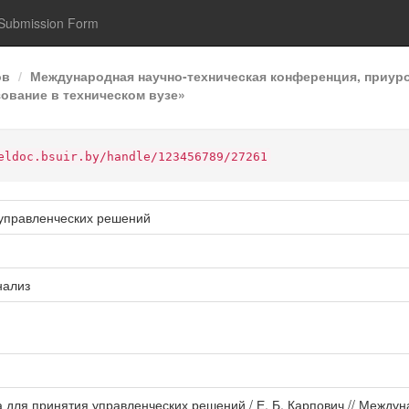
Submission Form
ов
Международная научно-техническая конференция, приур
ование в техническом вузе»
eldoc.bsuir.by/handle/123456789/27261
 управленческих решений
нализ
а для принятия управленческих решений / Е. Б. Карпович // Между