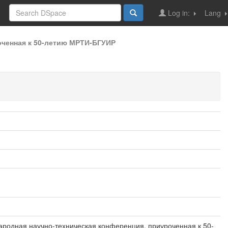
Log in:
Lang
оченная к 50-летию МРТИ-БГУИР
народная научно-техническая конференция, приуроченная к 50-