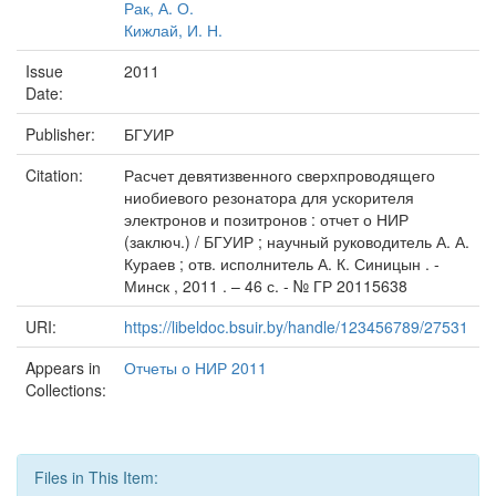
Рак, А. О.
Кижлай, И. Н.
Issue
2011
Date:
Publisher:
БГУИР
Citation:
Расчет девятизвенного сверхпроводящего
ниобиевого резонатора для ускорителя
электронов и позитронов : отчет о НИР
(заключ.) / БГУИР ; научный руководитель А. А.
Кураев ; отв. исполнитель А. К. Синицын . -
Минск , 2011 . – 46 с. - № ГР 20115638
URI:
https://libeldoc.bsuir.by/handle/123456789/27531
Appears in
Отчеты о НИР 2011
Collections:
Files in This Item: