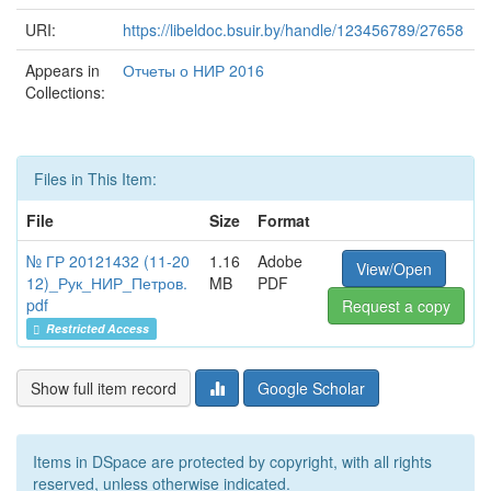
URI:
https://libeldoc.bsuir.by/handle/123456789/27658
Appears in
Отчеты о НИР 2016
Collections:
Files in This Item:
File
Size
Format
№ ГР 20121432 (11-20
1.16
Adobe
View/Open
12)_Рук_НИР_Петров.
MB
PDF
pdf
Request a copy
Restricted Access
Show full item record
Google Scholar
Items in DSpace are protected by copyright, with all rights
reserved, unless otherwise indicated.