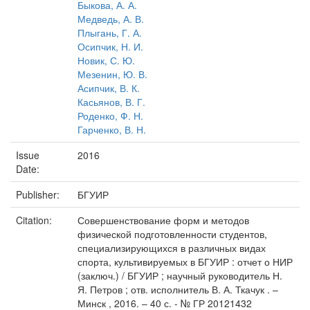
Быкова, А. А.
Медведь, А. В.
Плыгань, Г. А.
Осипчик, Н. И.
Новик, С. Ю.
Мезенин, Ю. В.
Асипчик, В. К.
Касьянов, В. Г.
Роденко, Ф. Н.
Гарченко, В. Н.
Issue
2016
Date:
Publisher:
БГУИР
Citation:
Совершенствование форм и методов
физической подготовленности студентов,
специализирующихся в различных видах
спорта, культивируемых в БГУИР : отчет о НИР
(заключ.) / БГУИР ; научный руководитель Н.
Я. Петров ; отв. исполнитель В. А. Ткачук . –
Минск , 2016. – 40 с. - № ГР 20121432