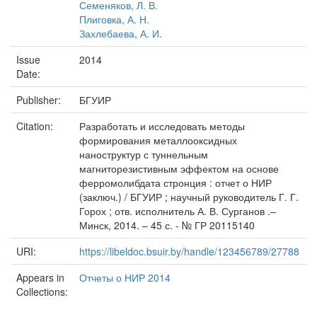
Семеняков, Л. В.
Плиговка, А. Н.
Захлебаева, А. И.
Issue
2014
Date:
Publisher:
БГУИР
Citation:
Разработать и исследовать методы
формирования металлооксидных
наноструктур с туннельным
магниторезистивным эффектом на основе
ферромолибдата стронция : отчет о НИР
(заключ.) / БГУИР ; научный руководитель Г. Г.
Горох ; отв. исполнитель А. В. Сурганов .–
Минск, 2014. – 45 с. - № ГР 20115140
URI:
https://libeldoc.bsuir.by/handle/123456789/27788
Appears in
Отчеты о НИР 2014
Collections: