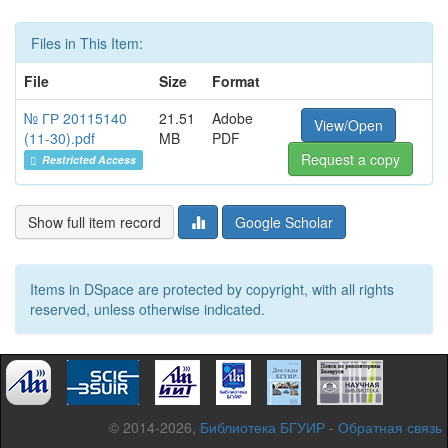
Files in This Item:
File
Size
Format
№ ГР 20115140
21.51
Adobe
View/Open
(11-30).pdf
MB
PDF
Request a copy
Restricted Access
Show full item record
Google Scholar
Items in DSpace are protected by copyright, with all rights
reserved, unless otherwise indicated.
© 2014-2026,
Библиотека БГУИР
-
Обратная связь