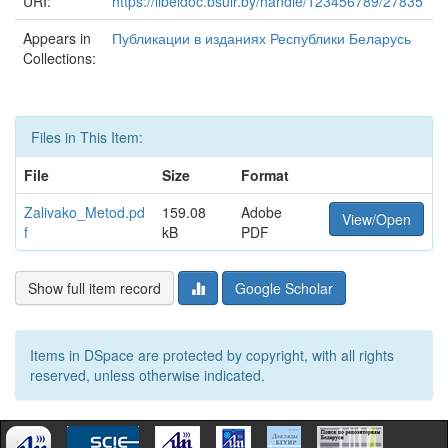
URI:
https://libeldoc.bsuir.by/handle/123456789/27835
Appears in
Публикации в изданиях Республики Беларусь
Collections:
Files in This Item:
File
Size
Format
Zalivako_Metod.pd
159.08
Adobe
View/Open
f
kB
PDF
Show full item record
Google Scholar
Items in DSpace are protected by copyright, with all rights
reserved, unless otherwise indicated.