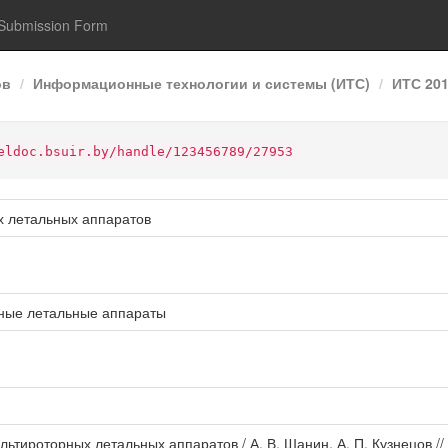
Submission Form
ов
Информационные технологии и системы (ИТС)
ИТС 20
eldoc.bsuir.by/handle/123456789/27953
х летальных аппаратов
рные летальные аппараты
льтироторных летальных аппаратов / А. В. Шанин, А. П. Кузнецов 