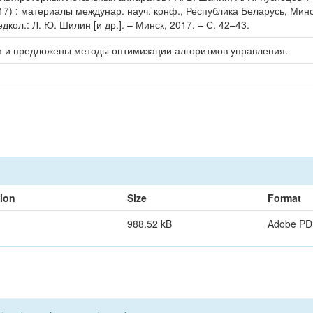
017) : материалы междунар. науч. конф., Республика Беларусь, Мин
кол.: Л. Ю. Шилин [и др.]. – Минск, 2017. – С. 42–43.
м и предложены методы оптимизации алгоритмов управления.
tion
Size
Format
988.52 kB
Adobe PD