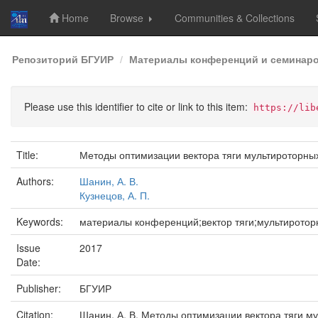
Home
Browse
Communities & Collections
Skip
Репозиторий БГУИР
Материалы конференций и семинар
navigation
Please use this identifier to cite or link to this item:
https://lib
Title:
Методы оптимизации вектора тяги мультироторны
Authors:
Шанин, А. В.
Кузнецов, А. П.
Keywords:
материалы конференций;вектор тяги;мультирото
Issue
2017
Date:
Publisher:
БГУИР
Citation:
Шанин, А. В. Методы оптимизации вектора тяги му