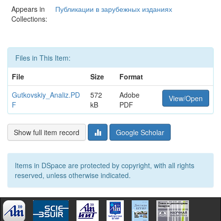
Appears in
Публикации в зарубежных изданиях
Collections:
Files in This Item:
File
Size
Format
Gutkovskiy_Analiz.PD
572
Adobe
View/Open
F
kB
PDF
Show full item record
Google Scholar
Items in DSpace are protected by copyright, with all rights
reserved, unless otherwise indicated.