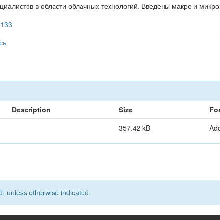
циалистов в области облачных технологий. Введены макро и микро
8133
сь
Description
Size
Fo
357.42 kB
Ad
d, unless otherwise indicated.