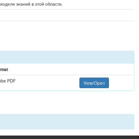
модели знаний в этой области.
rmat
obe PDF
View/Open