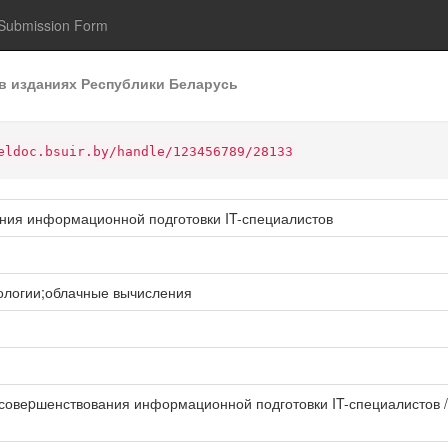
Submission Form
в изданиях Республики Беларусь
eldoc.bsuir.by/handle/123456789/28133
ния информационной подготовки IT-специалистов
ологии;облачные вычисления
 совеpшенствования информационной подготовки IT-специалистов /