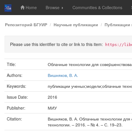
Home
Browse
Communities & Collections
Skip
Репозиторий БГУИР
Научные публикации
Публикации 
navigation
Please use this identifier to cite or link to this item:
https://lib
Title:
Облачные технологии для совеpшенствова
Authors:
Вишняков, В. А.
Keywords:
публикации ученых;модели;облачные техн
Issue Date:
2016
Publisher:
МИУ
Citation:
Вишняков, В. А. Облачные технологии для
технологии. – 2016. – № 4. – С. 19–23.