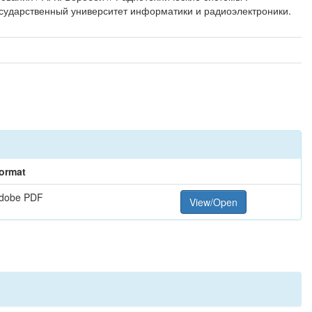
государственный университет информатики и радиоэлектроники.
ormat
dobe PDF
View/Open