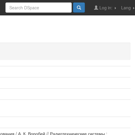
Log in:
Lang
ания / А. К. Воробей // Радиотехнические системы :