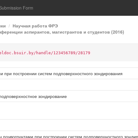
Submission Form
ики
Научная работа ФРЭ
ференции аспирантов, магистрантов и студентов (2016)
eldoc.bsuir.by/handle/123456789/28179
и при построении систем подповерхностного зондирования
подповерхностное зондирование
 почвогрунтами при построении систем подповерхностного зондиров