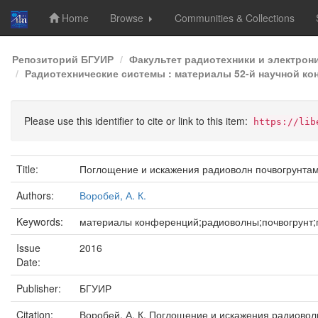
Home
Browse
Communities & Collections
Skip
Репозиторий БГУИР
Факультет радиотехники и электрон
navigation
Радиотехнические системы : материалы 52-й научной кон
Please use this identifier to cite or link to this item:
https://lib
Title:
Поглощение и искажения радиоволн почвогрунтам
Authors:
Воробей, А. К.
Keywords:
материалы конференций;радиоволны;почвогрунт;
Issue
2016
Date:
Publisher:
БГУИР
Citation:
Воробей, А. К. Поглощение и искажения радиоволн